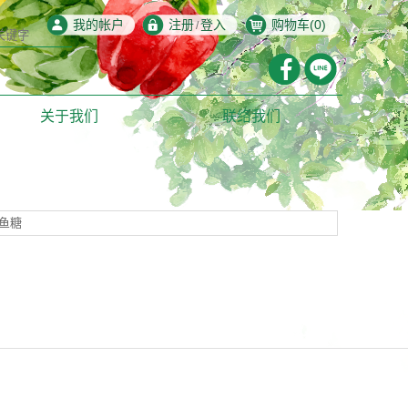
我的帐户
注册
登入
购物车(
0
)
/
游，鳕鱼香丝，
关于我们
联络我们