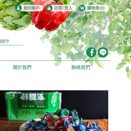
我的帳戶
註冊
登入
購物車(
0
)
/
遊，鱈魚香絲，
關於我們
聯絡我們