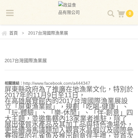
0
首頁
2017台灣國際漁業展
>
2017台灣國際漁業展
http://www.facebook.com/a444347
相關連結：
屏東縣政府為了推廣在地漁業文化，特別於
2017年的11月9日至11日，
在高雄展覽館內的2017台灣國際漁業展設
立「屏東漁業館」，規劃「吃喝-健康」、
「玩-體驗」、「樂-休閒」、「伴-創意」四
大主題，並邀集轄內13家業者進駐，除了
展出優質水產品及其加工品與特色漁場外，
更延續海馬議題加入觀賞水晶蝦以及國際參
賽得獎的孔雀魚及推出創意伴手禮，並首次